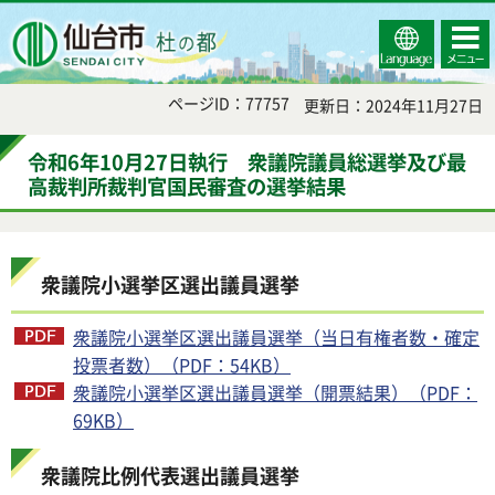
Select
コンテ
仙台市
Language
ンツメ
ニュー
ページID：77757
更新日：2024年11月27日
令和6年10月27日執行 衆議院議員総選挙及び最
高裁判所裁判官国民審査の選挙結果
衆議院小選挙区選出議員選挙
衆議院小選挙区選出議員選挙（当日有権者数・確定
投票者数）（PDF：54KB）
衆議院小選挙区選出議員選挙（開票結果）（PDF：
69KB）
衆議院比例代表選出議員選挙