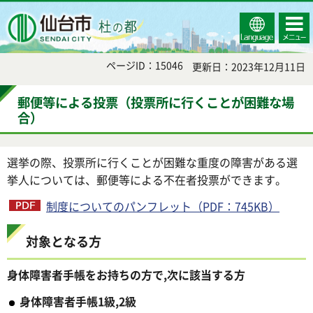
Select
コンテ
仙台市
Language
ンツメ
ニュー
ページID：15046
更新日：2023年12月11日
郵便等による投票（投票所に行くことが困難な場
合）
選挙の際、投票所に行くことが困難な重度の障害がある選
挙人については、郵便等による不在者投票ができます。
制度についてのパンフレット（PDF：745KB）
対象となる方
身体障害者手帳をお持ちの方で,次に該当する方
身体障害者手帳1級,2級