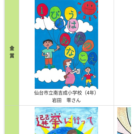
金
賞
仙台市立南吉成小学校（4年）
岩田 零さん