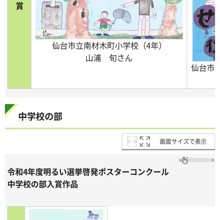
賞
仙台市立南材木町小学校（4年）
山浦 旬さん
仙台市
中学校の部
画面サイズで表示
令和4年度明るい選挙啓発ポスターコンクール
中学校の部入賞作品