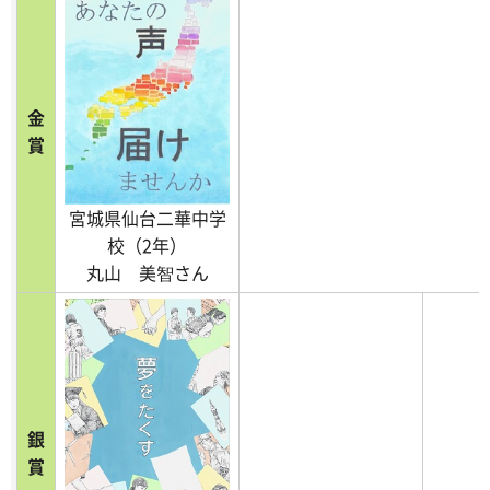
金
賞
宮城県仙台二華中学
校（2年）
丸山 美智さん
銀
賞