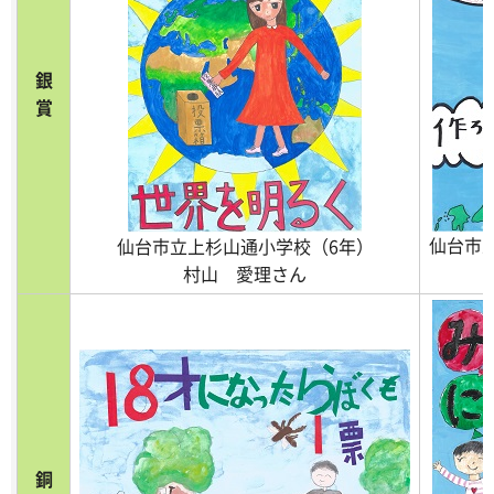
銀
賞
仙台市
仙台市立上杉山通小学校（6年）
村山 愛理さん
銅