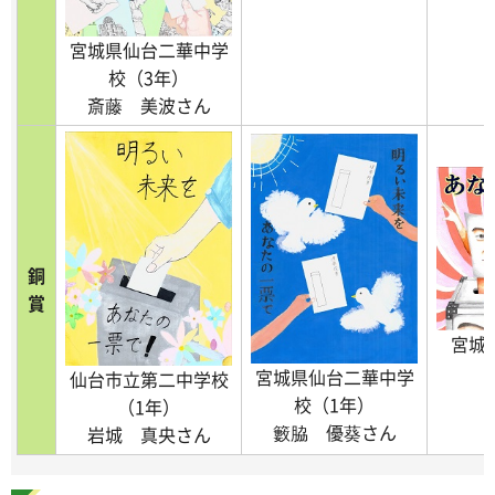
宮城県仙台二華中学
校（3年）
斎藤 美波さん
銅
賞
宮城
宮城県仙台二華中学
仙台市立第二中学校
校（1年）
（1年）
籔脇 優葵さん
岩城 真央さん