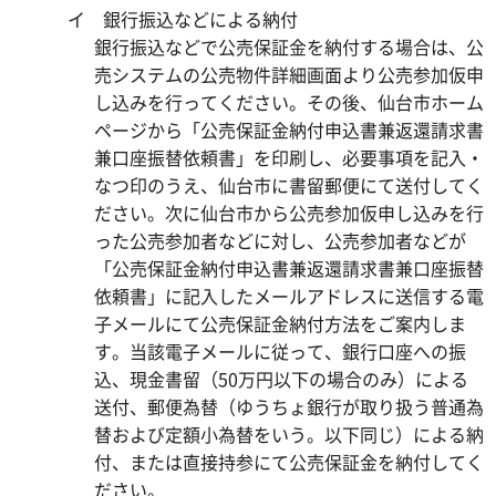
イ 銀行振込などによる納付
銀行振込などで公売保証金を納付する場合は、公
売システムの公売物件詳細画面より公売参加仮申
し込みを行ってください。その後、仙台市ホーム
ページから「公売保証金納付申込書兼返還請求書
兼口座振替依頼書」を印刷し、必要事項を記入・
なつ印のうえ、仙台市に書留郵便にて送付してく
ださい。次に仙台市から公売参加仮申し込みを行
った公売参加者などに対し、公売参加者などが
「公売保証金納付申込書兼返還請求書兼口座振替
依頼書」に記入したメールアドレスに送信する電
子メールにて公売保証金納付方法をご案内しま
す。当該電子メールに従って、銀行口座への振
込、現金書留（50万円以下の場合のみ）による
送付、郵便為替（ゆうちょ銀行が取り扱う普通為
替および定額小為替をいう。以下同じ）による納
付、または直接持参にて公売保証金を納付してく
ださい。