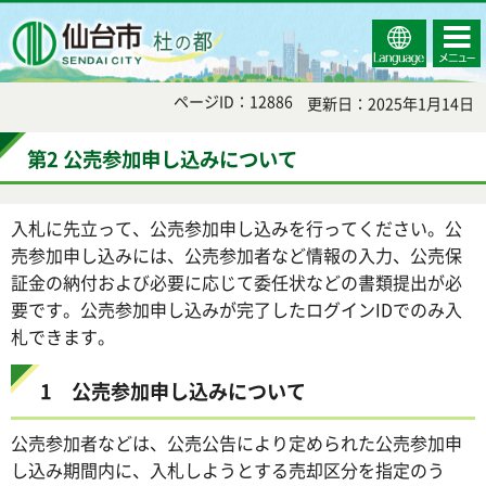
Select
コンテ
仙台市
Language
ンツメ
ニュー
ページID：12886
更新日：2025年1月14日
第2 公売参加申し込みについて
入札に先立って、公売参加申し込みを行ってください。公
売参加申し込みには、公売参加者など情報の入力、公売保
証金の納付および必要に応じて委任状などの書類提出が必
要です。公売参加申し込みが完了したログインIDでのみ入
札できます。
1 公売参加申し込みについて
公売参加者などは、公売公告により定められた公売参加申
し込み期間内に、入札しようとする売却区分を指定のう