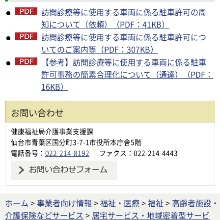
訪問診療等に使用する車両に係る駐車許可の周
知について（依頼）（PDF：41KB）
訪問診療等に使用する車両に係る駐車許可につ
いてのご案内等（PDF：307KB）
【参考】訪問診療等に使用する車両に係る駐車
許可事務の簡素合理化について（通達）（PDF：
16KB）
お問い合わせ
健康福祉局介護事業支援課
仙台市青葉区国分町3-7-1市役所本庁舎5階
電話番号：
022-214-8192
ファクス：022-214-4443
ホーム
>
事業者向け情報
>
福祉・医療
>
福祉
>
高齢者施設・
介護保険などサービス
>
居宅サービス・地域密着型サービ