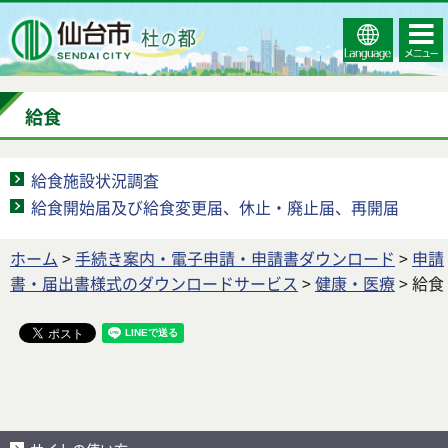
Select
コンテ
仙台市
Language
ンツメ
ニュー
給食
給食施設状況調査
給食開始届及び給食変更届、休止・廃止届、再開届
ホーム
>
手続き案内・電子申請・申請書ダウンロード
>
申請
書・届出書様式のダウンロードサービス
>
健康・医療
> 給食