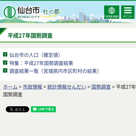
Select
コンテ
仙台市
Language
ンツメ
ニュー
平成27年国勢調査
仙台市の人口（確定値）
特集：平成27年国勢調査結果
調査結果一覧（宮城県内市区町村の結果）
ホーム
>
市政情報
>
統計情報せんだい
>
国勢調査
> 平成27年
国勢調査