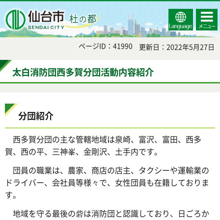
Select
コンテ
仙台市
Language
ンツメ
ニュー
ページID：41990
更新日：2022年5月27日
太白消防団西多賀分団活動内容紹介
分団紹介
西多賀分団の主な管轄地域は泉崎、富沢、富田、西多
賀、西の平、三神峯、金剛沢、土手内です。
団員の職業は、農家、商店の店主、タクシーや運輸業の
ドライバー、会社員等様々で、女性団員も在籍しておりま
す。
地域を守る最後の砦は消防団と認識しており、日ごろか