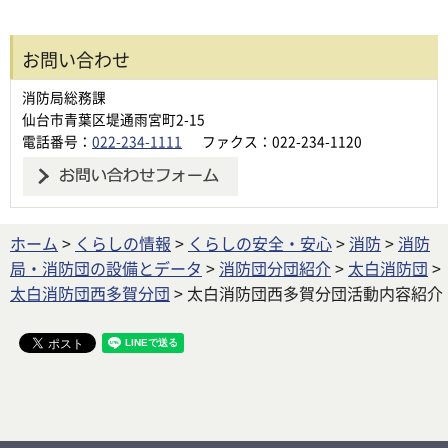
お問い合わせ
消防局総務課
仙台市青葉区堤通雨宮町2-15
電話番号：
022-234-1111
ファクス：022-234-1120
ホーム
>
くらしの情報
>
くらしの安全・安心
>
消防
>
消防
局・消防団の設備とデータ
>
消防団分団紹介
>
太白消防団
>
太白消防団西多賀分団
> 太白消防団西多賀分団活動内容紹介