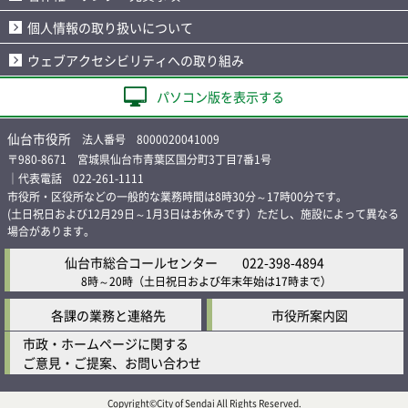
個人情報の取り扱いについて
ウェブアクセシビリティへの取り組み
パソコン版を表示する
仙台市役所
法人番号 8000020041009
〒980-8671 宮城県仙台市青葉区国分町3丁目7番1号
｜代表電話 022-261-1111
市役所・区役所などの一般的な業務時間は8時30分～17時00分です。
(土日祝日および12月29日～1月3日はお休みです）ただし、施設によって異なる
場合があります。
仙台市総合コールセンター
022-398-4894
8時～20時
（土日祝日および年末年始は17時まで）
各課の業務と連絡先
市役所案内図
市政・ホームページに関する
ご意見・ご提案、お問い合わせ
Copyright©City of Sendai All Rights Reserved.