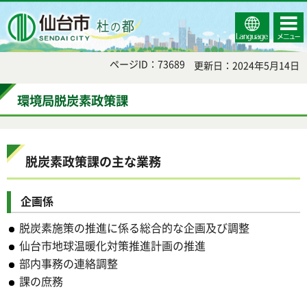
Select
コンテ
仙台市
Language
ンツメ
ニュー
ページID：73689
更新日：2024年5月14日
環境局脱炭素政策課
脱炭素政策課の主な業務
企画係
脱炭素施策の推進に係る総合的な企画及び調整
仙台市地球温暖化対策推進計画の推進
部内事務の連絡調整
課の庶務