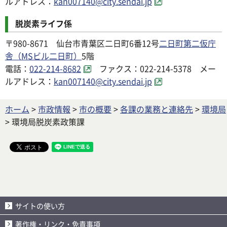
ルアドレス：
kan007140@city.sendai.jp
脱炭素ライフ係
〒980-8671 仙台市青葉区二日町6番12号
二日町第二仮庁
舎（MSビル二日町）
5階
電話：
022-214-8682
ファクス：022-214-5378 メー
ルアドレス：
kan007140@city.sendai.jp
ホーム
>
市政情報
>
市の概要
>
各課の業務と連絡先
>
環境局
> 環境局脱炭素政策課
サイトの使い方
著作権・リンク・免責事項