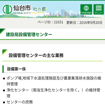
Select
コンテ
仙台市
Language
ンツメ
ニュー
ページID：21031
更新日：2016年9月20日
建設局設備管理センター
設備管理センターの主な業務
設備第一係
ポンプ場,地域下水道処理施設及び農業集落排水施設の維
持管理
浄化センター（南蒲生浄化センターを除く。）の維持管
理
センターの庶務