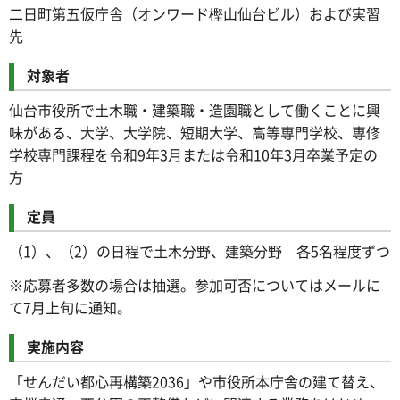
二日町第五仮庁舎（オンワード樫山仙台ビル）および実習
先
対象者
仙台市役所で土木職・建築職・造園職として働くことに興
味がある、大学、大学院、短期大学、高等専門学校、専修
学校専門課程を令和9年3月または令和10年3月卒業予定の
方
定員
（1）、（2）の日程で土木分野、建築分野 各5名程度ずつ
※応募者多数の場合は抽選。参加可否についてはメールに
て7月上旬に通知。
実施内容
「せんだい都心再構築2036」や市役所本庁舎の建て替え、