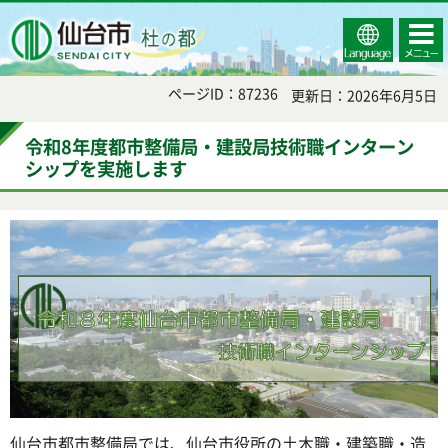
Select
コンテ
仙台市
Language
ンツメ
ニュー
ページID：87236
更新日：2026年6月5日
令和8年度都市整備局・建設局技術職インターン
シップを実施します
仙台市都市整備局では、仙台市役所の土木職・建築職・造