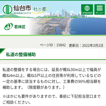
Select
コンテ
仙台市
Language
ンツメ
ニュー
若林区
ページID：15842
更新日：2022年3月2日
私道の整備補助
私道の整備をする場合には、延長が概ね30m以上で幅員が
概ね4m以上、概ね5戸以上の住民等が利用しているなどの
一定の基準に該当するものに対し、工事費の90%相当額を
補助します。（限度額があります。）
※ほかにも要件がありますので、事前に下記担当窓口まで
ご相談ください。