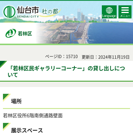
Select
コンテ
仙台市
Language
ンツメ
ニュー
若林区
ページID：15710
更新日：2024年11月19日
「若林区民ギャラリーコーナー」の貸し出しにつ
いて
場所
若林区役所6階南側通路壁面
展示スペース