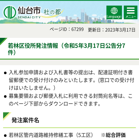
Select
コンテ
仙台市
Language
ンツメ
ニュー
ページID：67299
更新日：2023年3月17日
若林区役所発注情報（令和5年3月17日公告分7
件）
入札参加申請および入札書等の提出は、配達証明付き書
留郵便での受け付けのみといたします。(窓口での受け付
けはいたしません。）
募集要領および郵便入札に利用できる封筒宛名等は、こ
のページ下部からダウンロードできます。
発注案件名
若林区管内道路維持修繕工事（5工区）
※総合評価