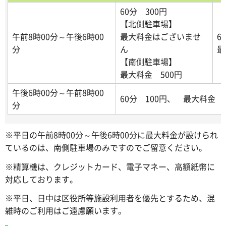
60分 300円
【北側駐車場】
午前8時00分～午後6時00
最大料金はございませ
6
分
ん
最
【南側駐車場】
最大料金 500円
午後6時00分～午前8時00
60分 100円、 最大料金 3
分
※平日の午前8時00分～午後6時00分に最大料金が設けられ
ているのは、南側駐車場のみですのでご留意ください。
※精算機は、クレジットカード、電子マネー、高額紙幣に
対応しております。
※平日、日中は区役所等施設利用者を優先とするため、混
雑時のご利用はご遠慮願います。