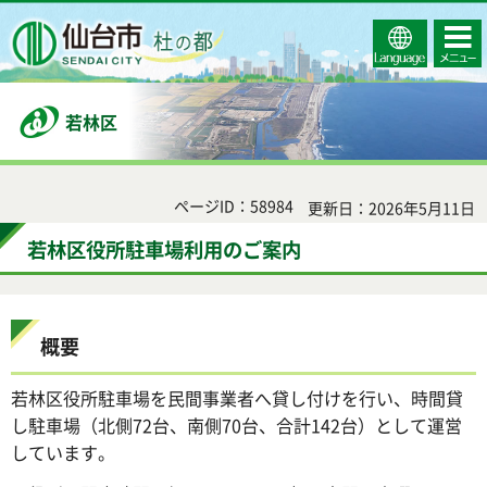
Select
コンテ
仙台市
Language
ンツメ
ニュー
若林区
ページID：58984
更新日：2026年5月11日
若林区役所駐車場利用のご案内
概要
若林区役所駐車場を民間事業者へ貸し付けを行い、時間貸
し駐車場（北側72台、南側70台、合計142台）として運営
しています。