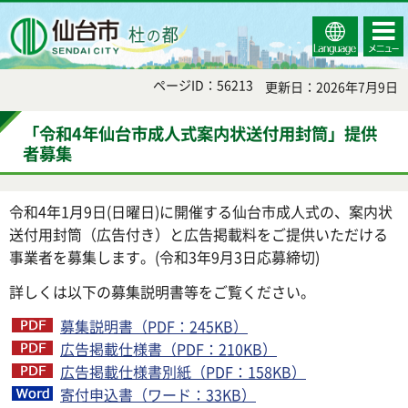
Select
コンテ
仙台市
Language
ンツメ
ニュー
ページID：56213
更新日：2026年7月9日
「令和4年仙台市成人式案内状送付用封筒」提供
者募集
令和4年1月9日(日曜日)に開催する仙台市成人式の、案内状
送付用封筒（広告付き）と広告掲載料をご提供いただける
事業者を募集します。(令和3年9月3日応募締切)
詳しくは以下の募集説明書等をご覧ください。
募集説明書（PDF：245KB）
広告掲載仕様書（PDF：210KB）
広告掲載仕様書別紙（PDF：158KB）
寄付申込書（ワード：33KB）