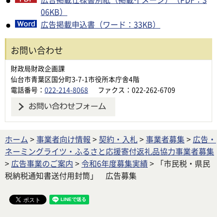
06KB）
広告掲載申込書（ワード：33KB）
お問い合わせ
財政局財政企画課
仙台市青葉区国分町3-7-1市役所本庁舎4階
電話番号：
022-214-8068
ファクス：022-262-6709
ホーム
>
事業者向け情報
>
契約・入札
>
事業者募集
>
広告・
ネーミングライツ・ふるさと応援寄付返礼品協力事業者募集
>
広告事業のご案内
>
令和6年度募集実績
> 「市民税・県民
税納税通知書送付用封筒」 広告募集