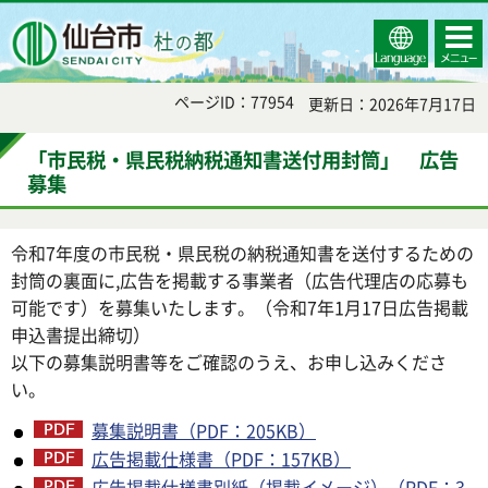
Select
コンテ
仙台市
Language
ンツメ
ニュー
ページID：77954
更新日：2026年7月17日
「市民税・県民税納税通知書送付用封筒」 広告
募集
令和7年度の市民税・県民税の納税通知書を送付するための
封筒の裏面に,広告を掲載する事業者（広告代理店の応募も
可能です）を募集いたします。（令和7年1月17日広告掲載
申込書提出締切）
以下の募集説明書等をご確認のうえ、お申し込みくださ
い。
募集説明書（PDF：205KB）
広告掲載仕様書（PDF：157KB）
広告掲載仕様書別紙（掲載イメージ）（PDF：3