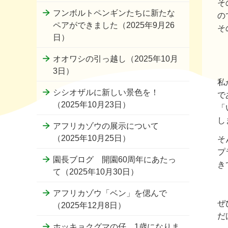
そ
フンボルトペンギンたちに新たな
の
ペアができました（2025年9月26
そ
日）
オオワシの引っ越し（2025年10月
3日）
私
シシオザルに新しい景色を！
で
（2025年10月23日）
「
し
アフリカゾウの展示について
（2025年10月25日）
そ
プ
園長ブログ 開園60周年にあたっ
き
て（2025年10月30日）
アフリカゾウ「ベン」を偲んで
ぜ
（2025年12月8日）
だ
ホッキョクグマの仔 1歳になりま