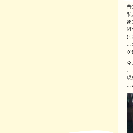
昔
私
象
餌
は
こ
が
今
こ
現
こ