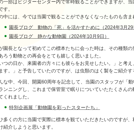
の一部はビジターセンター内で常時観ることができますが、当
です。
の中には、今では当園で観ることができなくなったものも含ま
園長ブログ 動物の「死」を活かすために（2024年3月2
園長ブログ 静かな動物園（2024年10月9日）
が園長となって初めてこの標本たちに会った時は、その種類の
あろう動物との再会をとても嬉しく思いました。
いつの日か、来園者の方々にも彼らをお見せしたい。」と考え
ます。」と予告していたのですが、は虫類のはく製をご紹介す
んな中、今回、開園60周年を記念して、当園のスタッフが「
ランニングし、これまで保管室で眠りについていたたくさんの
てくれました。
特別企画展「動物園を彩ったスターたち」
ひ多くの方に当園で実際に標本を観ていただきたいのですが、
け紹介しようと思います。