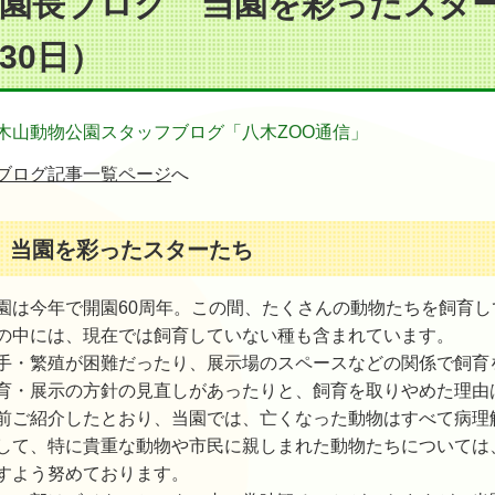
園長ブログ 当園を彩ったスターた
30日）
木山動物公園スタッフブログ「八木ZOO通信」
ブログ記事一覧ページ
へ
当園を彩ったスターたち
園は今年で開園60周年。この間、たくさんの動物たちを飼育し
の中には、現在では飼育していない種も含まれています。
手・繁殖が困難だったり、展示場のスペースなどの関係で飼育
育・展示の方針の見直しがあったりと、飼育を取りやめた理由
前ご紹介したとおり、当園では、亡くなった動物はすべて病理
して、特に貴重な動物や市民に親しまれた動物たちについては
すよう努めております。