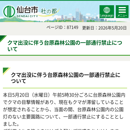
Select
コンテ
仙台市
Language
ンツメ
ニュー
ページID：87149
更新日：2026年5月20日
クマ出没に伴う台原森林公園の一部通行禁止につ
いて
クマ出没に伴う台原森林公園の一部通行禁止に
ついて
本日5月20日（水曜日）午前5時30分ごろに台原森林公園内
でクマの目撃情報があり、現在もクマが滞留していること
が想定されることから、当面の間、台原森林公園内の公園
灯のない主要園路について、一部通行禁止にすることとし
ました。