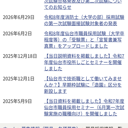
次試験合格発表及び第二次試験につい
てのお知らせ
2026年6月29日
令和8年度消防士（大学の部）採用試験
の第一次試験面接試験対象者の発表
2026年6月2日
令和8年度仙台市職員採用試験（大学卒
程度等）の「受験票」と「宣誓書兼写
真票」をアップロードしました
2025年12月18日
【当日説明資料を掲載しました】令和7
年度仙台市役所しごとセミナーを開催
しました
2025年12月1日
【仙台市で技術職として働いてみませ
んか？】早期枠試験に「造園」区分を
新設します
2025年5月9日
【当日資料を掲載しました】令和7年度
仙台市職員採用セミナー（6月第一次試
験実施の職種向け）を開催しました