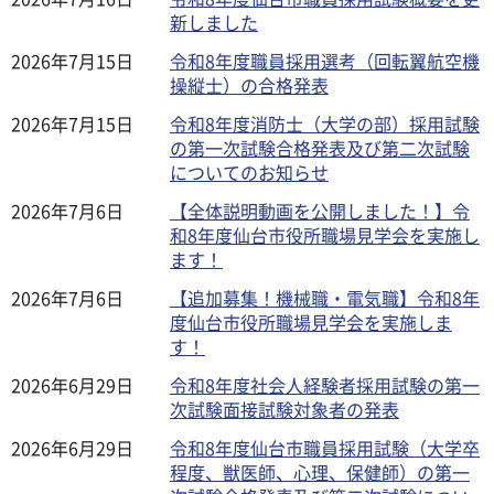
新しました
2026年7月15日
令和8年度職員採用選考（回転翼航空機
操縦士）の合格発表
2026年7月15日
令和8年度消防士（大学の部）採用試験
の第一次試験合格発表及び第二次試験
についてのお知らせ
2026年7月6日
【全体説明動画を公開しました！】令
和8年度仙台市役所職場見学会を実施し
ます！
2026年7月6日
【追加募集！機械職・電気職】令和8年
度仙台市役所職場見学会を実施しま
す！
2026年6月29日
令和8年度社会人経験者採用試験の第一
次試験面接試験対象者の発表
2026年6月29日
令和8年度仙台市職員採用試験（大学卒
程度、獣医師、心理、保健師）の第一