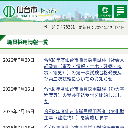
Select
コンテ
仙台市
Language
ンツメ
ニュー
ページID：78261
更新日：2024年12月24日
職員採用情報一覧
2026年7月30日
令和8年度仙台市職員採用試験（社会人
経験者（事務・情報・土木・建築・機
械・電気））の第一次試験合格発表及
び第二次試験についてのお知らせ
2026年7月16日
令和8年度仙台市職員採用試験（短大卒
程度等）の受験申込受付を開始しまし
た
2026年7月16日
令和8年度仙台市職員採用選考（文化財
主事（建造物））を実施します
2026年7月16日
令和8年度仙台市職員採用試験概要を更