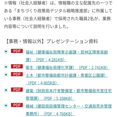
※情報（社会人経験者）は、情報職の主な配属先の一つで
ある「まちづくり政策局デジタル戦略推進部」に所属して
いる事務（社会人経験者）で採用された職員2名が、業務
内容等について説明を行いました。
【事務・情報以外】プレゼンテーション資料
福祉（健康福祉局障害企画課・若林区障害高齢
課）（PDF：4,281KB）
衛生（健康福祉局理化学課）（PDF：2,741KB）
土木（都市整備局都市計画課・青葉区公園課）
（PDF：4,805KB）
建築（財政局本庁舎整備室・都市整備局市営住宅
管理課）（PDF：5,108KB）
機械（建設局設備管理センター・交通局荒井管理
事務所）（PDF：4,766KB）