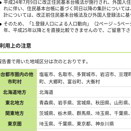
平成24年7月9日に改正住民基本台帳法が施行され、外国人
れに伴い、住民基本台帳に基づく同日以降の集計については
計については、改正前住民基本台帳法及び外国人登録法に基
そのため、「1.登録人口による人口動向」（2ページ～5ペー
年、平成25年以降とを直接比較できませんので、ご留意下さ
利用上の注意
報告書で用いた地域区分は次のとおりです。
仙台都市圏内の他
塩竈市、名取市、多賀城市、岩沼市、亘理
市町村
町、大郷町、富谷町、大衡村
北海道地方
北海道
東北地方
青森県、岩手県、宮城県、秋田県、山形県
関東地方
茨城県、栃木県、群馬県、埼玉県、千葉県
東京圏
埼玉県、千葉県、東京都、神奈川県