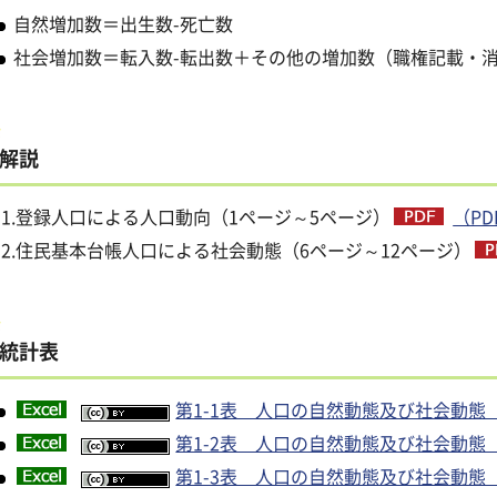
自然増加数＝出生数-死亡数
社会増加数＝転入数-転出数＋その他の増加数（職権記載・
解説
1.登録人口による人口動向（1ページ～5ページ）
（PD
2.住民基本台帳人口による社会動態（6ページ～12ページ）
統計表
第1-1表 人口の自然動態及び社会動態
第1-2表 人口の自然動態及び社会動態
第1-3表 人口の自然動態及び社会動態