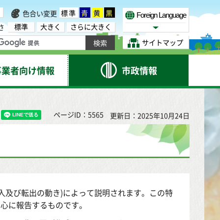
標準
青
黄
黒
色合い変更
Foreign Language
標準
大きく
さらに大きく
さ
Select Language
サイトマップ
事業者向け情報
市政情報
ページID：5565
更新日：2025年10月24日
入及び転出の動き)によって説明されます。この特
中心に報告するものです。