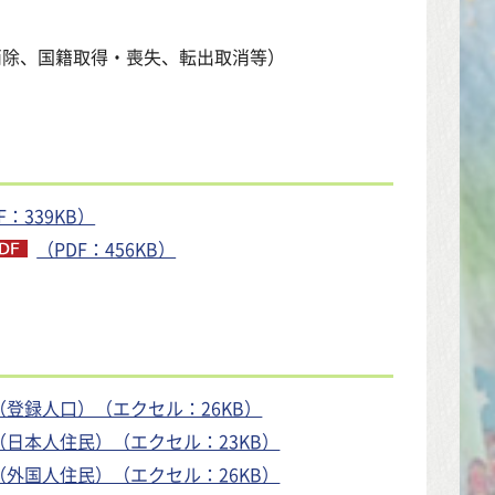
消除、国籍取得・喪失、転出取消等）
F：339KB）
（PDF：456KB）
（登録人口）（エクセル：26KB）
（日本人住民）（エクセル：23KB）
（外国人住民）（エクセル：26KB）