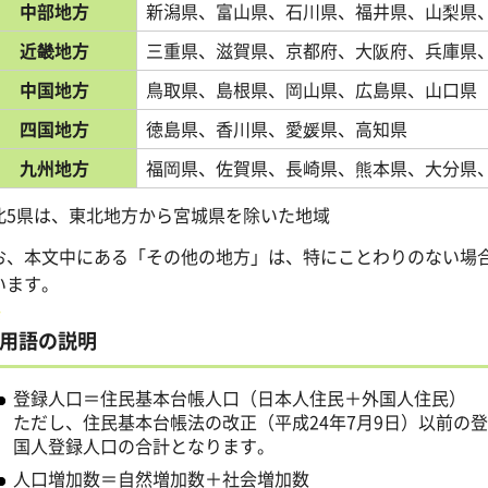
中部地方
新潟県、富山県、石川県、福井県、山梨県
近畿地方
三重県、滋賀県、京都府、大阪府、兵庫県
中国地方
鳥取県、島根県、岡山県、広島県、山口県
四国地方
徳島県、香川県、愛媛県、高知県
九州地方
福岡県、佐賀県、長崎県、熊本県、大分県
北5県は、東北地方から宮城県を除いた地域
お、本文中にある「その他の地方」は、特にことわりのない場
います。
用語の説明
登録人口＝住民基本台帳人口（日本人住民＋外国人住民）
ただし、住民基本台帳法の改正（平成24年7月9日）以前の
国人登録人口の合計となります。
人口増加数＝自然増加数＋社会増加数