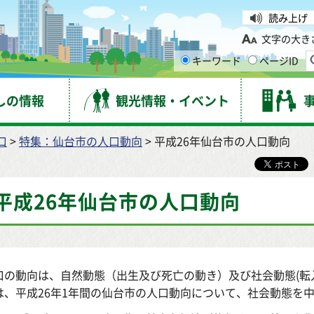
台市
読み上げ
文字の大き
キーワード
ページID
しの情報
観光情報・イベント
口
>
特集：仙台市の人口動向
> 平成26年仙台市の人口動向
平成26年仙台市の人口動向
口の動向は、自然動態（出生及び死亡の動き）及び社会動態(転
は、平成26年1年間の仙台市の人口動向について、社会動態を