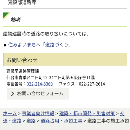
建設部道路課
参考
建物建設時の道路の取り扱いについては、
住みよいまちへ「道路づくり」
お問い合わせ
建設局道路管理課
仙台市青葉区二日町12-34二日町第五仮庁舎11階
電話番号：
022-214-8369
ファクス：022-227-2614
ホーム
>
事業者向け情報
>
建築・都市開発・災害対策
>
交
通・道路
>
道路
>
道路占用・承認工事
> 道路工事の施工承認