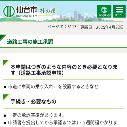
Select
コンテ
仙台市
Language
ンツメ
ニュー
ページID：5113
更新日：2025年4月22日
道路工事の施工承認
本申請はつぎのような内容のとき必要となりま
す（道路工事承認申請）
市道に車両の乗り入れ口を設置するときなど
手続き・必要なもの
一定の承認基準があります。
申請書を提出してから承認までは1～2週間程かかりま