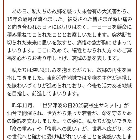
あの日、私たちの故郷を襲った未曽有の大災害から、
15年の歳月が流れました。被災された皆さまが深い痛み
と向き合われる日々に区切りはなく、一日一日を懸命に
積み重ねてこられたこととお察しいたします。突然断ち
切られた未来に思いを致すと、痛惜の念が胸にせまって
まいります。ここに改めて、犠牲となられた方々のご冥
福を心からお祈り申し上げ、哀悼の意を表します。
私たちは深い悲しみを抱えながらも、故郷の再生を目
指してきました。東部沿岸地域では多様な主体が連携し
た賑わいづくりが進められており、今後も活力ある地域
を目指し、前進してまいります。
昨年11月、「世界津波の日2025高校生サミット」が
仙台で開催され、世界から集った若者が、命を守るため
の議論を交わしました。その姿に、私たちが繋いできた
「命の重み」や「復興への思い」が、世界へ広がり、次
の世代へと確かに受け継がれていることを実感いたしま