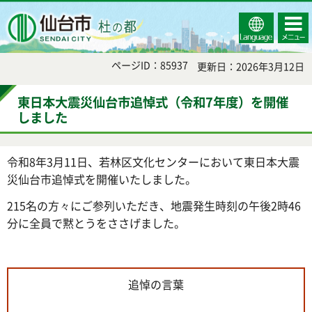
Select
コンテ
仙台市
Language
ンツメ
ニュー
ページID：85937
更新日：2026年3月12日
東日本大震災仙台市追悼式（令和7年度）を開催
しました
令和8年3月11日、若林区文化センターにおいて東日本大震
災仙台市追悼式を開催いたしました。
215名の方々にご参列いただき、地震発生時刻の午後2時46
分に全員で黙とうをささげました。
追悼の言葉