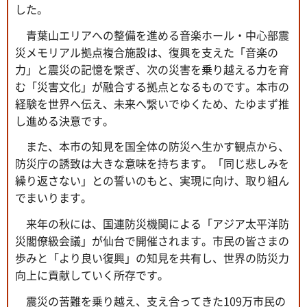
した。
青葉山エリアへの整備を進める音楽ホール・中心部震
災メモリアル拠点複合施設は、復興を支えた「音楽の
力」と震災の記憶を繋ぎ、次の災害を乗り越える力を育
む「災害文化」が融合する拠点となるものです。本市の
経験を世界へ伝え、未来へ繋いでゆくため、たゆまず推
し進める決意です。
また、本市の知見を国全体の防災へ生かす観点から、
防災庁の誘致は大きな意味を持ちます。「同じ悲しみを
繰り返さない」との誓いのもと、実現に向け、取り組ん
でまいります。
来年の秋には、国連防災機関による「アジア太平洋防
災閣僚級会議」が仙台で開催されます。市民の皆さまの
歩みと「より良い復興」の知見を共有し、世界の防災力
向上に貢献していく所存です。
震災の苦難を乗り越え、支え合ってきた109万市民の