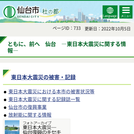
Select
コンテ
仙台市
Language
ンツメ
ニュー
ページID：733
更新日：2022年10月5日
ともに、前へ 仙台 ―東日本大震災に関する情
報―
東日本大震災の被害・記録
東日本大震災における本市の被害状況等
東日本大震災に関する記録誌一覧
仙台市の復興事業
放射能に関する情報