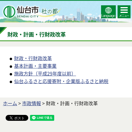
Select
コンテ
仙台市
Language
ンツメ
ニュー
財政・計画・行財政改革
財政・行財政改革
基本計画・主要事業
施政方針（平成29年度以前）
仙台ふるさと応援寄附・企業版ふるさと納税
ホーム
>
市政情報
> 財政・計画・行財政改革