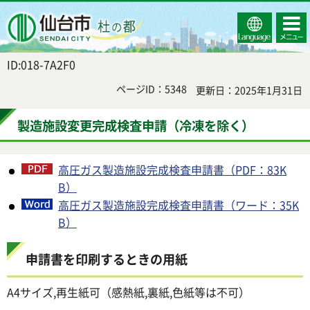
Select
コンテ
仙台市
Language
ンツメ
ニュー
ID:018-7A2F0
ページID：5348
更新日：2025年1月31日
製造施設変更完成検査申請（冷凍を除く）
高圧ガス製造施設完成検査申請書（PDF：83K
B）
高圧ガス製造施設完成検査申請書（ワード：35K
B）
申請書を印刷するときの用紙
A4サイズ,再生紙可（感熱紙,裏紙,色紙等は不可）