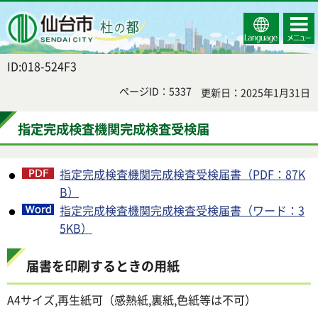
Select
コンテ
仙台市
Language
ンツメ
ニュー
ID:018-524F3
ページID：5337
更新日：2025年1月31日
指定完成検査機関完成検査受検届
指定完成検査機関完成検査受検届書（PDF：87K
B）
指定完成検査機関完成検査受検届書（ワード：3
5KB）
届書を印刷するときの用紙
A4サイズ,再生紙可（感熱紙,裏紙,色紙等は不可）