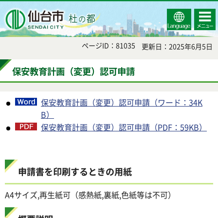
Select
コンテ
仙台市
Language
ンツメ
ニュー
ページID：81035
更新日：2025年6月5日
保安教育計画（変更）認可申請
保安教育計画（変更）認可申請（ワード：34K
B）
保安教育計画（変更）認可申請（PDF：59KB）
申請書を印刷するときの用紙
A4サイズ,再生紙可（感熱紙,裏紙,色紙等は不可）