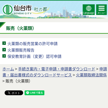
Select
コンテ
仙台市
Language
ンツメ
ニュー
販売（火薬類）
火薬類の販売営業の許可申請
火薬類販売報告
保安教育計画（変更）認可申請
ホーム
>
手続き案内・電子申請・申請書ダウンロード
>
申請
書・届出書様式のダウンロードサービス
>
火薬類取締法関係
> 販売（火薬類）