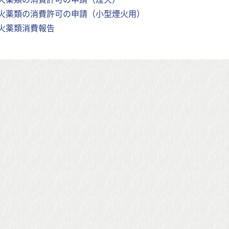
火薬類の消費許可の申請（小型煙火用）
火薬類消費報告