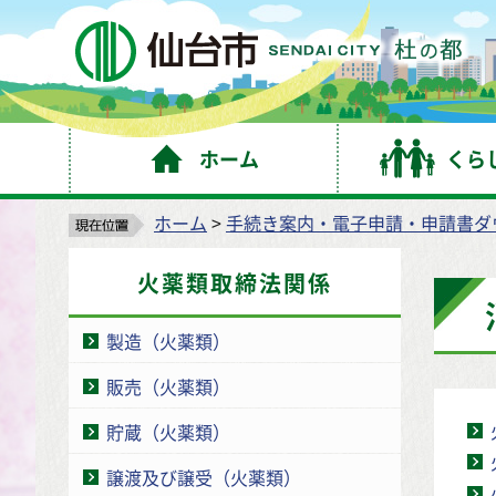
仙
ホーム
くら
ホーム
>
手続き案内・電子申請・申請書ダ
火薬類取締法関係
製造（火薬類）
販売（火薬類）
貯蔵（火薬類）
譲渡及び譲受（火薬類）