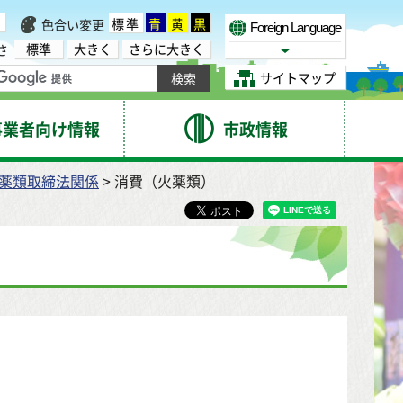
標準
青
黄
黒
色合い変更
Foreign Language
標準
大きく
さらに大きく
さ
Select Language
サイトマップ
事業者向け情報
市政情報
薬類取締法関係
> 消費（火薬類）