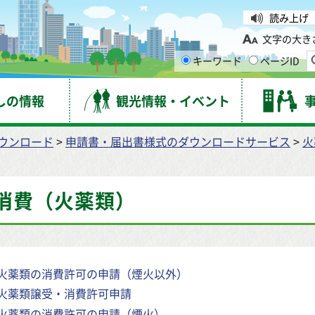
台市
読み上げ
文字の大き
キーワード
ページID
しの情報
観光情報・イベント
ウンロード
>
申請書・届出書様式のダウンロードサービス
>
火
消費（火薬類）
火薬類の消費許可の申請（煙火以外）
火薬類譲受・消費許可申請
火薬類の消費許可の申請（煙火）