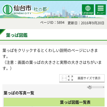
Select
コンテ
仙台市
Language
ンツメ
ニュー
ページID：5894
更新日：2016年9月20日
葉っぱ図鑑
葉っぱをクリックするとくわしい説明のページにいきま
す。
（注意：画面の葉っぱの大きさと実際の大きさはちがいま
す。）
画面サイズで表示
葉っぱの写真一覧
葉っぱ図鑑一覧表