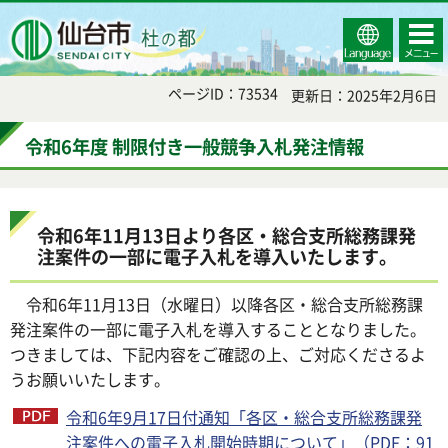
Select
コンテ
仙台市
Language
ンツメ
ニュー
ページID：73534
更新日：2025年2月6日
令和6年度 制限付き一般競争入札発注情報
令和6年11月13日より各区・総合支所総務課発
注案件の一部に電子入札を導入いたします。
令和6年11月13日（水曜日）以降各区・総合支所総務課
発注案件の一部に電子入札を導入することとなりました。
つきましては、下記内容をご確認の上、ご対応くださるよ
うお願いいたします。
令和6年9月17日付通知「各区・総合支所総務課発
注案件への電子入札開始時期について」（PDF：91