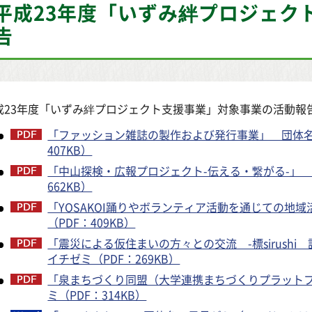
平成23年度「いずみ絆プロジェク
告
成23年度「いずみ絆プロジェクト支援事業」対象事業の活動報
「ファッション雑誌の製作および発行事業」 団体名
407KB）
「中山探検・広報プロジェクト-伝える・繋がる-」
662KB）
「YOSAKOI踊りやボランティア活動を通じての地
（PDF：409KB）
「震災による仮住まいの方々との交流 -標sirushi 
イチゼミ（PDF：269KB）
「泉まちづくり同盟（大学連携まちづくりプラット
ミ（PDF：314KB）