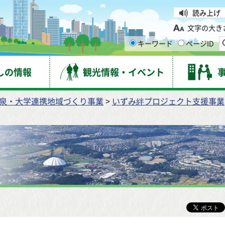
台市
読み上げ
文字の大き
キーワード
ページID
しの情報
観光情報・イベント
泉・大学連携地域づくり事業
>
いずみ絆プロジェクト支援事業