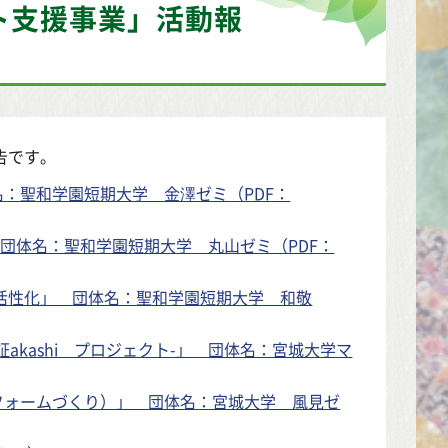
ト支援事業」活動報
告です。
：聖和学園短期大学 金澤ゼミ（PDF：
 団体名：聖和学園短期大学 丸山ゼミ（PDF：
域活性化」 団体名：聖和学園短期大学 和敬
証akashi プロジェクト-」 団体名：宮城大学マ
フォームづくり）」 団体名：宮城大学 風見ゼ