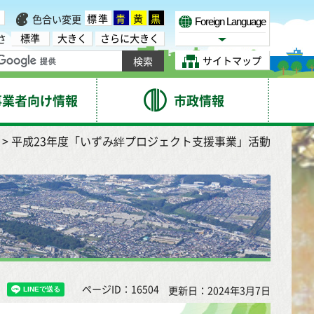
標準
青
黄
黒
色合い変更
Foreign Language
標準
大きく
さらに大きく
さ
Select Language
サイトマップ
事業者向け情報
市政情報
> 平成23年度「いずみ絆プロジェクト支援事業」活動
ページID：16504
更新日：2024年3月7日