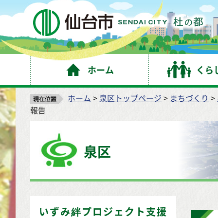
仙
ホーム
くら
ホーム
>
泉区トップページ
>
まちづくり
>
報告
泉区
いずみ絆プロジェクト支援