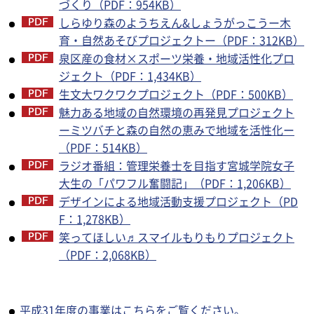
づくり（PDF：954KB）
しらゆり森のようちえん&しょうがっこうー木
育・自然あそびプロジェクトー（PDF：312KB）
泉区産の食材×スポーツ栄養・地域活性化プロ
ジェクト（PDF：1,434KB）
生文大ワクワクプロジェクト（PDF：500KB）
魅力ある地域の自然環境の再発見プロジェクト
ーミツバチと森の自然の恵みで地域を活性化ー
（PDF：514KB）
ラジオ番組：管理栄養士を目指す宮城学院女子
大生の「パワフル奮闘記」（PDF：1,206KB）
デザインによる地域活動支援プロジェクト（PD
F：1,278KB）
笑ってほしい♬スマイルもりもりプロジェクト
（PDF：2,068KB）
平成31年度の事業はこちらをご覧ください。