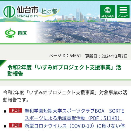
Select
コンテ
仙台市
Language
ンツメ
ニュー
泉区
ページID：54651
更新日：2024年3月7日
令和2年度「いずみ絆プロジェクト支援事業」活
動報告
令和2年度「いずみ絆プロジェクト支援事業」対象事業の活
動報告です。
聖和学園短期大学スポーツクラブBOA SORTE
スポーツによる地域貢献活動（PDF：511KB）
新型コロナウイルス（COVID-19）に負けない体