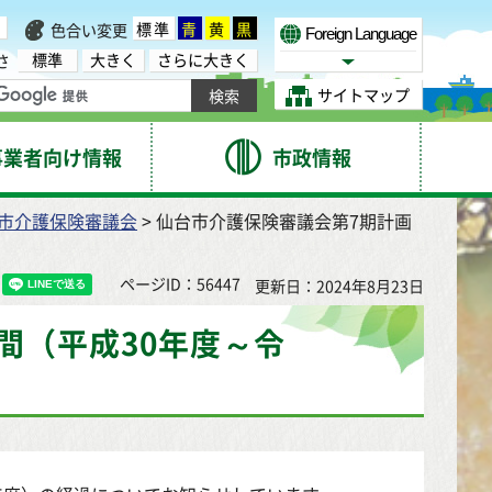
標準
青
黄
黒
色合い変更
Foreign Language
標準
大きく
さらに大きく
さ
Select Language
サイトマップ
事業者向け情報
市政情報
市介護保険審議会
> 仙台市介護保険審議会第7期計画
ページID：56447
更新日：2024年8月23日
間（平成30年度～令