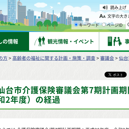
台市
読み上げ
文字の大き
キーワード
ページID
しの情報
観光情報・イベント
の方
>
高齢者の福祉に関する計画・施策・調査
>
審議会
>
仙台
仙台市介護保険審議会第7期計画期
和2年度）の経過