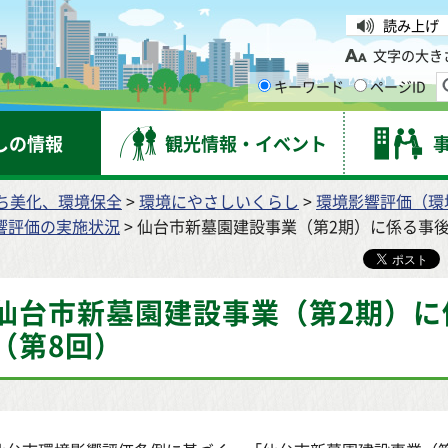
台市
読み上げ
文字の大き
キーワード
ページID
しの情報
観光情報・イベント
ち美化、環境保全
>
環境にやさしいくらし
>
環境影響評価（環
響評価の実施状況
> 仙台市新墓園建設事業（第2期）に係る事
仙台市新墓園建設事業（第2期）に
（第8回）