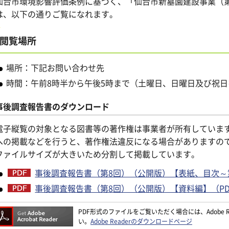
台市環境影響評価条例に基づく、「仙台市新墓園建設事業（第
は、以下の通りご覧になれます。
閲覧場所
場所：下記お問い合わせ先
時間：午前8時半から午後5時まで（土曜日、日曜日及び祝
事後調査報告書のダウンロード
電子縦覧の対象となる図書等の著作権は事業者が所有していま
への掲載などを行うと、著作権法違反になる場合がありますの
ファイルサイズが大きいため分割して掲載しています。
事後調査報告書（第8回）（公開版）【表紙、目次～第11
事後調査報告書（第8回）（公開版）【資料編】（PDF：
PDF形式のファイルをご覧いただく場合には、Adobe Re
い。
Adobe Readerのダウンロードページ