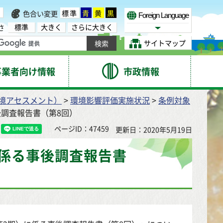
標準
青
黄
黒
色合い変更
Foreign Language
標準
大きく
さらに大きく
さ
Select Language
サイトマップ
事業者向け情報
市政情報
境アセスメント）
>
環境影響評価実施状況
>
条例対象
後調査報告書（第8回）
ページID：47459
更新日：2020年5月19日
係る事後調査報告書