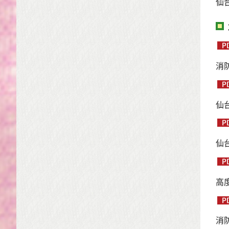
仙
消
仙
仙
高
消