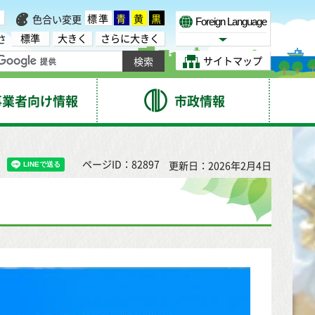
標準
青
黄
黒
色合い変更
Foreign Language
標準
大きく
さらに大きく
さ
Select Language
サイトマップ
事業者向け情報
市政情報
ページID：82897
更新日：2026年2月4日