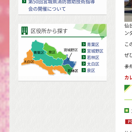
第50回宮城県消防救助技術指導
会の開催について
仙
区役所から探す
ン
こ
青葉区
宮城野区
ぜ
若林区
太白区
ま
泉区
カ