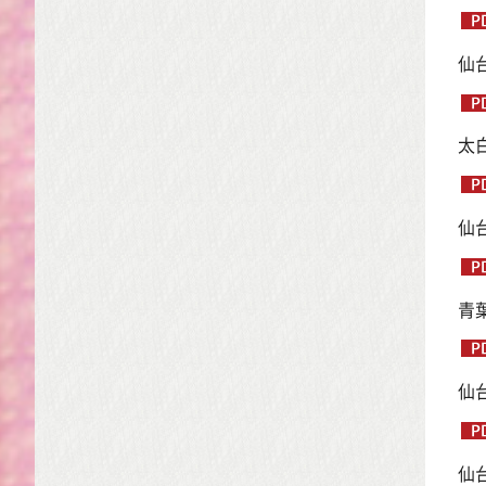
仙
太
仙
青
仙
仙