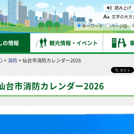
台市
読み上げ
文字の大き
キーワード
ページID
しの情報
観光情報・イベント
心
>
消防
> 仙台市消防カレンダー2026
仙台市消防カレンダー2026