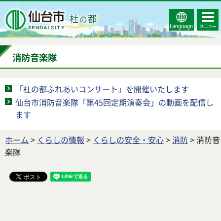
Select
コンテ
仙台市
Language
ンツメ
ニュー
消防音楽隊
「杜の都ふれあいコンサート」を開催いたします
仙台市消防音楽隊「第45回定期演奏会」の動画を配信し
ます
ホーム
>
くらしの情報
>
くらしの安全・安心
>
消防
> 消防音
楽隊