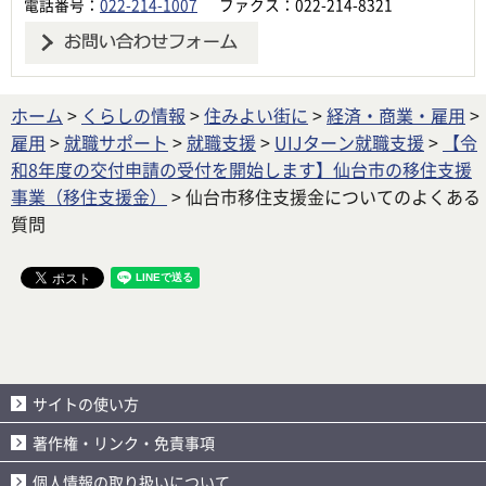
電話番号：
022-214-1007
ファクス：022-214-8321
ホーム
>
くらしの情報
>
住みよい街に
>
経済・商業・雇用
>
雇用
>
就職サポート
>
就職支援
>
UIJターン就職支援
>
【令
和8年度の交付申請の受付を開始します】仙台市の移住支援
事業（移住支援金）
> 仙台市移住支援金についてのよくある
質問
サイトの使い方
著作権・リンク・免責事項
個人情報の取り扱いについて