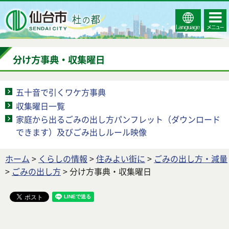
Select
コンテ
仙台市
Language
ンツメ
ニュー
分け方事典・収集曜日
五十音で引くワケ方事典
収集曜日一覧
家庭から出るごみの出し方パンフレット（ダウンロード
できます）及びごみ出しルール映像
ホーム
>
くらしの情報
>
住みよい街に
>
ごみの出し方・減量
>
ごみの出し方
> 分け方事典・収集曜日