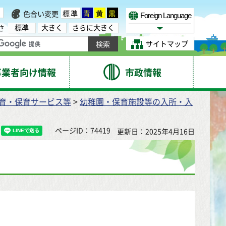
標準
青
黄
黒
色合い変更
Foreign Language
標準
大きく
さらに大きく
さ
Select Language
サイトマップ
事業者向け情報
市政情報
育・保育サービス等
>
幼稚園・保育施設等の入所・入
ページID：74419
更新日：2025年4月16日