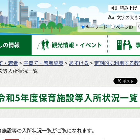
台市
読み上げ
文字の大き
キーワード
ページID
しの情報
観光情報・イベント
て・若者
>
子育て・若者施策
>
あずける
>
定期的に利用する教
施設等入所状況一覧
令和5年度保育施設等入所状況一覧
育施設等の入所状況一覧がご覧になれます。