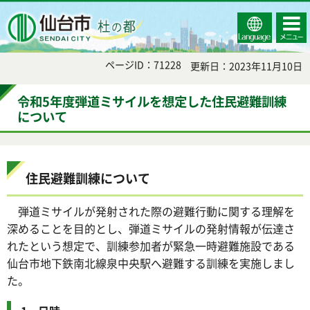
Select
コンテ
仙台市
Language
ンツメ
ニュー
ページID：71228
更新日：2023年11月10日
令和5年度弾道ミサイルを想定した住民避難訓練
について
住民避難訓練について
弾道ミサイルが発射された際の避難行動に関する理解を
深めることを目的とし、弾道ミサイルの発射情報が伝達さ
れたという想定で、訓練参加者が緊急一時避難施設である
仙台市地下鉄南北線泉中央駅へ避難する訓練を実施しまし
た。