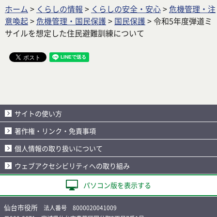
ホーム
>
くらしの情報
>
くらしの安全・安心
>
危機管理・注
意喚起
>
危機管理・国民保護
>
国民保護
> 令和5年度弾道ミ
サイルを想定した住民避難訓練について
サイトの使い方
著作権・リンク・免責事項
個人情報の取り扱いについて
ウェブアクセシビリティへの取り組み
パソコン版を表示する
仙台市役所
法人番号 8000020041009