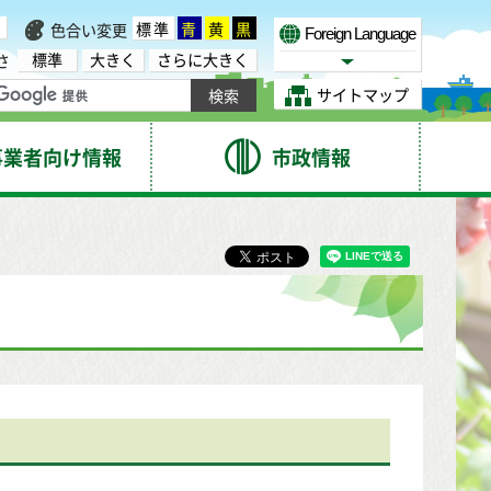
標準
青
黄
黒
色合い変更
Foreign Language
標準
大きく
さらに大きく
さ
Select Language
サイトマップ
事業者向け情報
市政情報