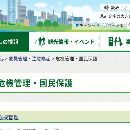
台市
読み上げ
文字の大き
キーワード
ページID
しの情報
観光情報・イベント
心
>
危機管理・注意喚起
> 危機管理・国民保護
危機管理・国民保護
危機管理