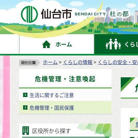
仙
ホーム
くら
ホーム
>
くらしの情報
>
くらしの安全・安
危機管理・注意喚起
生活に関するご注意
危機管理・国民保護
区役所から探す