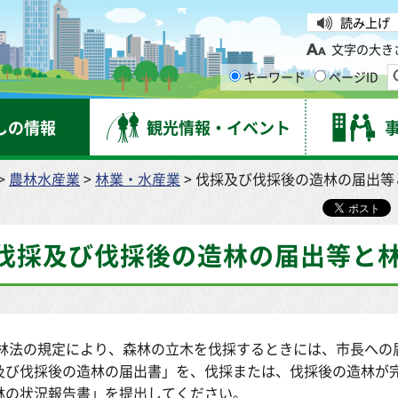
台市
読み上げ
文字の大き
キーワード
ページID
しの情報
観光情報・イベント
>
農林水産業
>
林業・水産業
> 伐採及び伐採後の造林の届出
伐採及び伐採後の造林の届出等と
林法の規定により、森林の立木を伐採するときには、市長への
及び伐採後の造林の届出書」を、伐採または、伐採後の造林が
林の状況報告書」を提出してください。