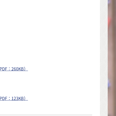
PDF：260KB）
F：123KB）