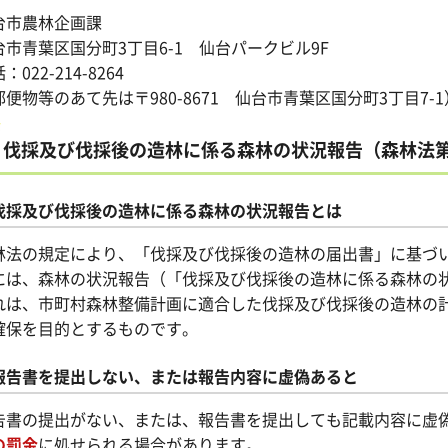
台市農林企画課
台市青葉区国分町3丁目6-1 仙台パークビル9F
：022-214-8264
郵便物等のあて先は〒980-8671 仙台市青葉区国分町3丁目7-1
伐採及び伐採後の造林に係る森林の状況報告（森林法第
伐採及び伐採後の造林に係る森林の状況報告とは
林法の規定により、「伐採及び伐採後の造林の届出書」に基づ
には、森林の状況報告（「伐採及び伐採後の造林に係る森林の
れは、市町村森林整備計画に適合した伐採及び伐採後の造林の
確保を目的とするものです。
報告書を提出しない、または報告内容に虚偽あると
告書の提出がない、または、報告書を提出しても記載内容に虚
の罰金
に処せられる場合があります。