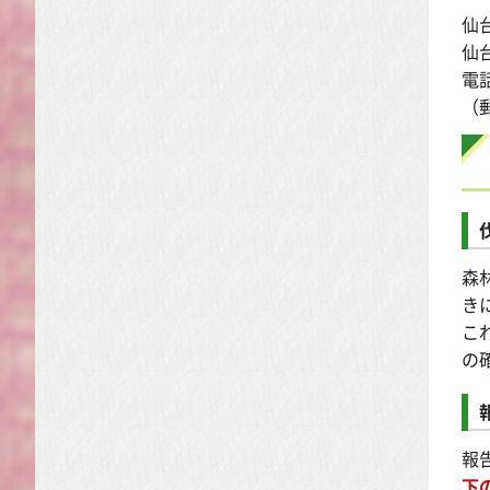
仙
仙
電話
（
森
き
こ
の
報
下