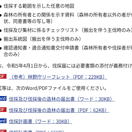
伐採する範囲を示した任意の地図
森林の所有者との関係を示す資料（森林の所有者以外の者が
状、同意書等の写し等）
伐採及び集材に係るチェックリスト（搬出を伴う主伐時のみ
搬出系統図（搬出を伴う主伐時のみ）
確認通知書・適合通知書交付申請書（森林所有者や伐採者が
合のみ）
お、令和5年4月1日から、伐採届には必要書類の添付が義務付
（参考）林野庁リーフレット（PDF：229KB）
式等は、次のWord/PDFファイルをご使用ください。
伐採及び伐採後の造林の届出書（ワード：30KB）
伐採及び伐採後の造林の届出書（PDF：62KB）
伐採計画書（ワード：30KB）