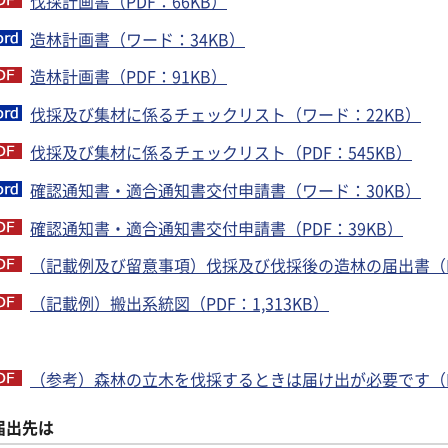
伐採計画書（PDF：66KB）
造林計画書（ワード：34KB）
造林計画書（PDF：91KB）
伐採及び集材に係るチェックリスト（ワード：22KB）
伐採及び集材に係るチェックリスト（PDF：545KB）
確認通知書・適合通知書交付申請書（ワード：30KB）
確認通知書・適合通知書交付申請書（PDF：39KB）
（記載例及び留意事項）伐採及び伐採後の造林の届出書
（
（記載例）搬出系統図（PDF：1,313KB）
（参考）森林の立木を伐採するときは届け出が必要です（PD
届出先は