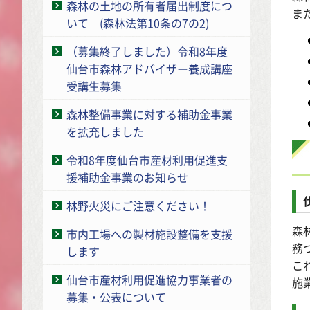
森林の土地の所有者届出制度につ
ま
いて (森林法第10条の7の2)
（募集終了しました）令和8年度
仙台市森林アドバイザー養成講座
受講生募集
森林整備事業に対する補助金事業
を拡充しました
令和8年度仙台市産材利用促進支
援補助金事業のお知らせ
林野火災にご注意ください！
森
市内工場への製材施設整備を支援
務
します
こ
仙台市産材利用促進協力事業者の
施
募集・公表について