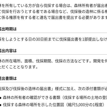
林を所有している方が自ら伐採する場合は、森林所有者が届出
て伐採を行おうとする者である場合など、伐採後の造林に係る
に係る権原を有する者と連名で届出書を提出する必要がありま
届出時期は
採をしようとする日の30日前までに伐採届出書を1部提出しな
届出内容は
林の所在場所、面積、伐採期間、伐採の方法などです。開発を
ただくこととなります。
提出書類は
伐採及び伐採後の造林の届出書」様式に加え、次の添付書類が
森林の所有者の確認ができる書類（伐採する場所の土地の登
伐採する森林の場所を示した位置図（縮尺5,000分の1程度）