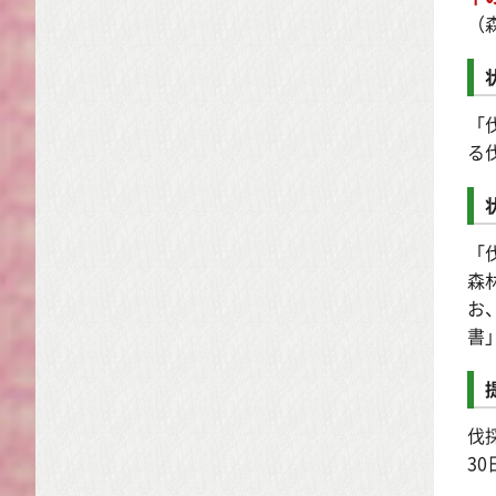
（
「
る
「
森
お
書
伐
3