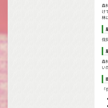
森
け
林
伐
森
い
「