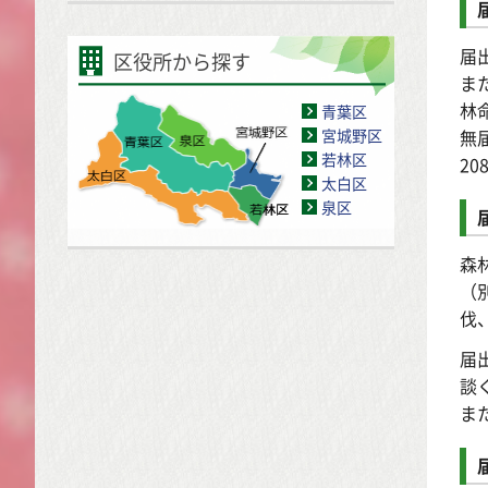
届
区役所から探す
ま
林
青葉区
無
宮城野区
若林区
20
太白区
泉区
森
（
伐
届
談
ま