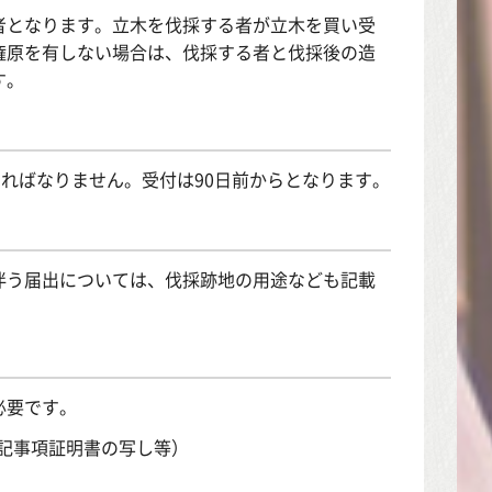
者となります。立木を伐採する者が立木を買い受
権原を有しない場合は、伐採する者と伐採後の造
す。
ければなりません。受付は90日前からとなります。
伴う届出については、伐採跡地の用途なども記載
必要です。
記事項証明書の写し等）