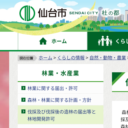
仙
ホーム
くら
ホーム
>
くらしの情報
>
自然・動物・農業
林業・水産業
林業に関する届出・許可
森林・林業に関する計画・方針
伐採及び伐採後の造林の届出等と
森
林地開発許可
採
森