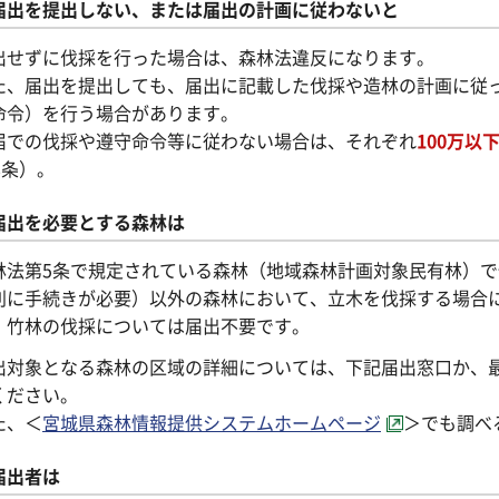
届出を提出しない、または届出の計画に従わないと
出せずに伐採を行った場合は、森林法違反になります。
た、届出を提出しても、届出に記載した伐採や造林の計画に従
命令）を行う場合があります。
届での伐採や遵守命令等に従わない場合は、それぞれ
100万以
8条）。
届出を必要とする森林は
林法第5条で規定されている森林（地域森林計画対象民有林）
別に手続きが必要）以外の森林において、立木を伐採する場合
、竹林の伐採については届出不要です。
出対象となる森林の区域の詳細については、下記届出窓口か、
ください。
た、＜
宮城県森林情報提供システムホームページ
＞でも調べ
届出者は