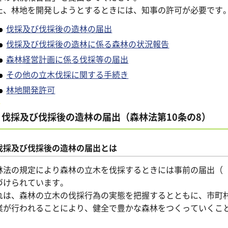
た、林地を開発しようとするときには、知事の許可が必要です
伐採及び伐採後の造林の届出
伐採及び伐採後の造林に係る森林の状況報告
森林経営計画に係る伐採等の届出
その他の立木伐採に関する手続き
林地開発許可
伐採及び伐採後の造林の届出（森林法第10条の8）
伐採及び伐採後の造林の届出とは
林法の規定により森林の立木を伐採するときには事前の届出（
づけられています。
れは、森林の立木の伐採行為の実態を把握するとともに、市町
業が行われることにより、健全で豊かな森林をつくっていくこ