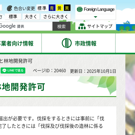
標準
青
黄
黒
色合い変更
Foreign Language
標準
大きく
さらに大きく
さ
Select Language
サイトマップ
事業者向け情報
市政情報
等と林地開発許可
ページID：20460
更新日：2025年10月1日
林地開発許可
届出が必要です。伐採をするときには事前に「伐
完了したときには「伐採及び伐採後の造林に係る