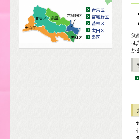
青葉区
宮城野区
若林区
太白区
食
泉区
は
か