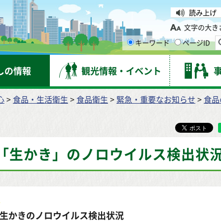
台市
読み上げ
文字の大き
キーワード
ページID
しの情報
観光情報・イベント
心
>
食品・生活衛生
>
食品衛生
>
緊急・重要なお知らせ
>
食品
「生かき」のノロウイルス検出状
生かきのノロウイルス検出状況