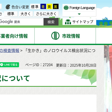
標準
青
黄
黒
色合い変更
Foreign Language
標準
大きく
さらに大きく
さ
Select Language
サイトマップ
事業者向け情報
市政情報
の検査情報
> 「生かき」のノロウイルス検出状況につ
ページID：27204
更新日：2025年10月28日
況について