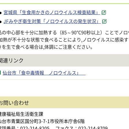
宮城県「生食用かきのノロウイルス検査結果」
JFみやぎ衛生対策「ノロウイルスの発生状況」
品の中心部を十分に加熱する（85～90℃90秒以上）ことでノ
,加熱が不十分な状態で食べることにより,ノロウイルスに感染
きを生で食べる場合は,体調にご注意ください。
関連リンク
仙台市「食中毒情報 ノロウイルス」
お問い合わせ
健康福祉局生活衛生課
仙台市青葉区国分町3-7-1市役所本庁舎6階
電話番号：022-214-8205
ファクス：022-214-8709