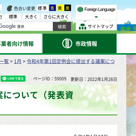
標準
青
黄
黒
色合い変更
Foreign Language
標準
大きく
さらに大きく
さ
Select Language
サイトマップ
事業者向け情報
市政情報
）一覧
>
1月
>
令和4年第1回定例会に提出する議案につ
ページID：59009
更新日：2022年1月28日
案について（発表資