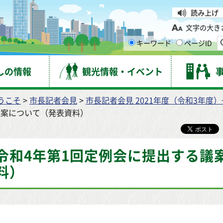
台市
読み上げ
文字の大き
キーワード
ページID
しの情報
観光情報・イベント
うこそ
>
市長記者会見
>
市長記者会見 2021年度（令和3年度
議案について（発表資料）
令和4年第1回定例会に提出する議
料）