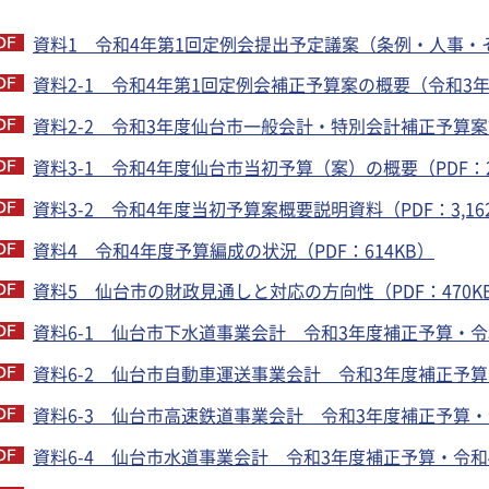
資料1 令和4年第1回定例会提出予定議案（条例・人事・その
資料2-1 令和4年第1回定例会補正予算案の概要（令和3年
資料2-2 令和3年度仙台市一般会計・特別会計補正予算案説
資料3-1 令和4年度仙台市当初予算（案）の概要（PDF：2,
資料3-2 令和4年度当初予算案概要説明資料（PDF：3,16
資料4 令和4年度予算編成の状況（PDF：614KB）
資料5 仙台市の財政見通しと対応の方向性（PDF：470K
資料6-1 仙台市下水道事業会計 令和3年度補正予算・令和
資料6-2 仙台市自動車運送事業会計 令和3年度補正予算・
資料6-3 仙台市高速鉄道事業会計 令和3年度補正予算・令
資料6-4 仙台市水道事業会計 令和3年度補正予算・令和4