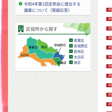
令和4年第1回定例会に提出する
議案について（質疑応答）
区役所から探す
青葉区
宮城野区
若林区
太白区
泉区