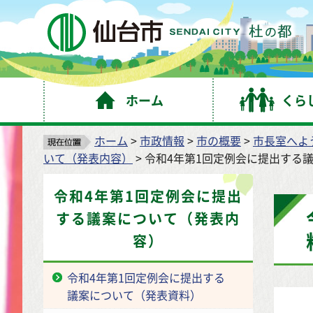
仙
ホーム
くら
ホーム
>
市政情報
>
市の概要
>
市長室へよ
いて（発表内容）
> 令和4年第1回定例会に提出する
令和4年第1回定例会に提出
する議案について（発表内
容）
令和4年第1回定例会に提出する
議案について（発表資料）