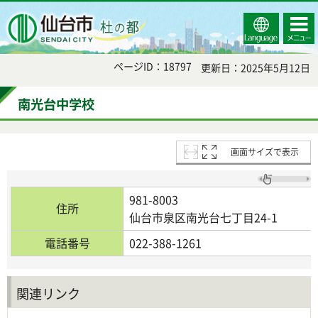
Select
コンテ
仙台市
Language
ンツメ
ニュー
ページID：18797
更新日：2025年5月12日
南光台中学校
画面サイズで表示
981-8003
住所
仙台市泉区南光台七丁目24-1
電話番号
022-388-1261
関連リンク