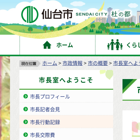
仙
ホーム
くら
ホーム
>
市政情報
>
市の概要
>
市長室へよ
市長室へようこそ
市長プロフィール
市長記者会見
市長行動記録
市長交際費