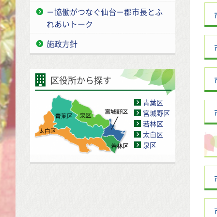
－協働がつなぐ仙台－郡市長とふ
れあいトーク
施政方針
区役所から探す
青葉区
宮城野区
若林区
太白区
泉区