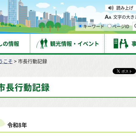
台市
読み上げ
文字の大き
キーワード
ページID
しの情報
観光情報・イベント
うこそ
> 市長行動記録
市長行動記録
令和8年