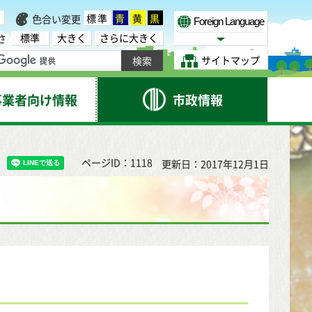
標準
青
黄
黒
色合い変更
Foreign Language
標準
大きく
さらに大きく
さ
Select Language
サイトマップ
事業者向け情報
市政情報
ページID：1118
更新日：2017年12月1日