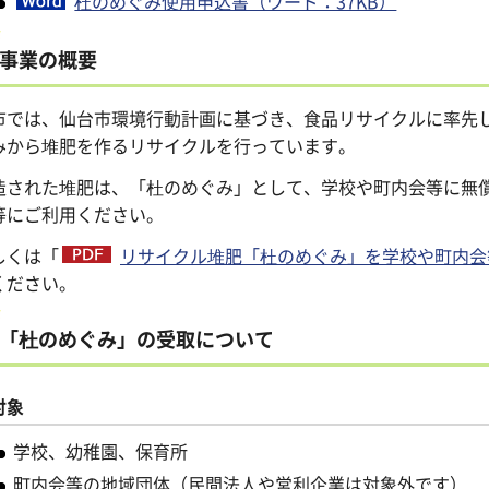
杜のめぐみ使用申込書（ワード：37KB）
事業の概要
市では、仙台市環境行動計画に基づき、食品リサイクルに率先
みから堆肥を作るリサイクルを行っています。
造された堆肥は、「杜のめぐみ」として、学校や町内会等に無
等にご利用ください。
しくは「
リサイクル堆肥「杜のめぐみ」を学校や町内会等
ください。
「杜のめぐみ」の受取について
対象
学校、幼稚園、保育所
町内会等の地域団体（民間法人や営利企業は対象外です）