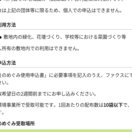
象は上記の団体等に限るため、個人での申込はできません。
利用方法
敷地内の緑化、花壇づくり、学校等における菜園づくり等
人所有の敷地内での利用はできません。
申込方法
杜のめぐみ使用申込書」に必要事項を記入のうえ、ファクスに
さい。
取希望日の2週間前までにお申し込みください。
環境事業所で受取可能です。1回あたりの配布数は
10袋以下
で、
す。
のめぐみ受取場所