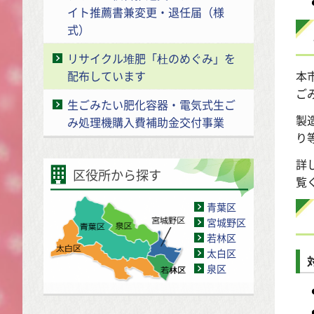
イト推薦書兼変更・退任届（様
式）
リサイクル堆肥「杜のめぐみ」を
配布しています
本
ご
生ごみたい肥化容器・電気式生ご
製
み処理機購入費補助金交付事業
り
詳
区役所から探す
覧
青葉区
宮城野区
若林区
太白区
泉区