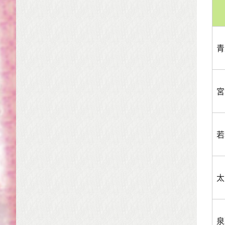
青
宮
若
太
泉