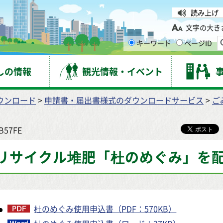
台市
読み上げ
文字の大き
キーワード
ページID
しの情報
観光情報・イベント
ウンロード
>
申請書・届出書様式のダウンロードサービス
>
ご
-B57FE
リサイクル堆肥「杜のめぐみ」を
杜のめぐみ使用申込書（PDF：570KB）