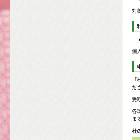
対
個
「
だ
受
各
ま
杜