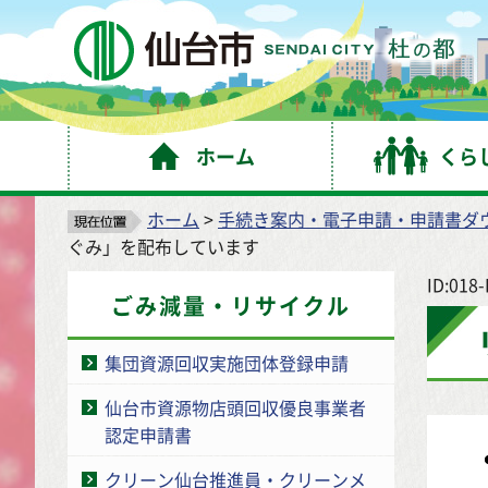
仙
ホーム
くら
ホーム
>
手続き案内・電子申請・申請書ダ
ぐみ」を配布しています
ID:018
ごみ減量・リサイクル
集団資源回収実施団体登録申請
仙台市資源物店頭回収優良事業者
認定申請書
クリーン仙台推進員・クリーンメ