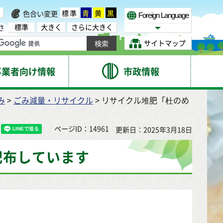
標準
青
黄
黒
色合い変更
Foreign Language
標準
大きく
さらに大きく
さ
Select Language
サイトマップ
事業者向け情報
市政情報
み
>
ごみ減量・リサイクル
> リサイクル堆肥「杜のめ
ページID：14961
更新日：2025年3月18日
配布しています